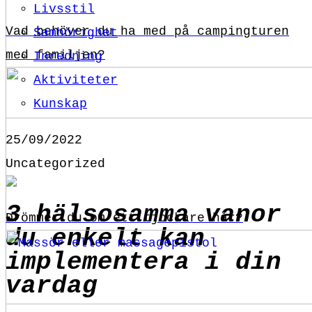
Livsstil
Vad behöver du ha med på campingturen
Samhörighet
med familjen?
Inredning
Aktiviteter
Kunskap
25/09/2022
Uncategorized
3 hälsosamma vanor
Drömmer du om ett tjockare hår?
du enkelt kan
implementera i din
vardag