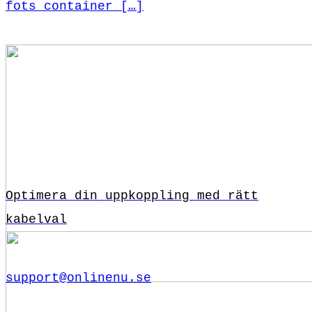
fots container […]
Optimera din uppkoppling med rätt
kabelval
support@onlinenu.se