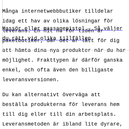
Många internetwebbbutiker tilldelar
idag ett hav av olika lösningar för
Massör eller massagepistol – Så väljer
leverans. En hit nu för tiden är
du rätt vid olika tillfällen
paketbutiker, där det är lätt för dig
att hämta dina nya produkter när du har
möjlighet. Frakttypen är därför ganska
enkel, och ofta även den billigaste
leveransversionen.
Du kan alternativt överväga att
beställa produkterna för leverans hem
till dig eller till din arbetsplats.
Leveransmetoden är ibland lite dyrare,