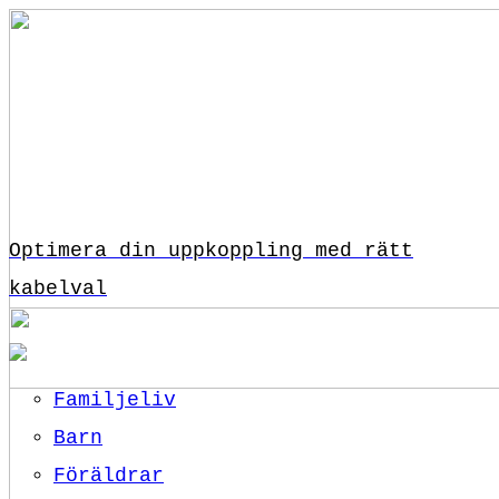
Optimera din uppkoppling med rätt
kabelval
Familjeliv
Barn
Föräldrar