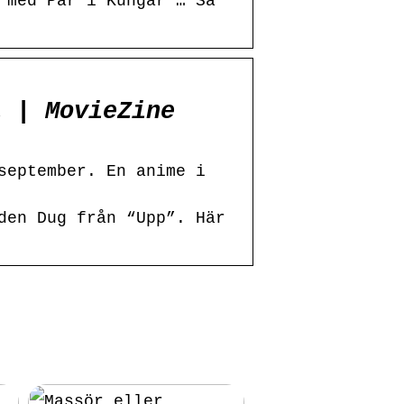
 med Par i Kungar … Så
1 | MovieZine
september. En anime i
den Dug från “Upp”. Här