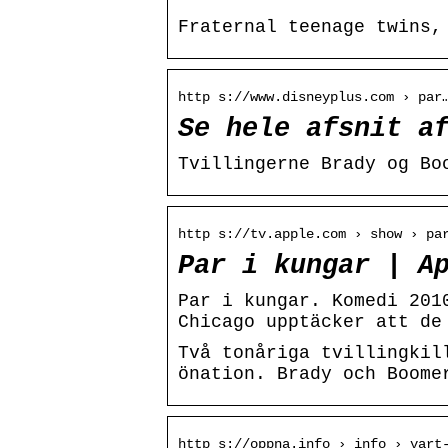
Fraternal teenage twins,
http s://www.disneyplus.com › par
Se hele afsnit a
Tvillingerne Brady og Bo
http s://tv.apple.com › show › pa
Par i kungar | A
Par i kungar. Komedi 201
Chicago upptäcker att de
Två tonåriga tvillingkil
önation. Brady och Boome
http s://oppna.info › info › vart