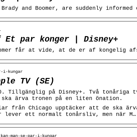
 Brady and Boomer, are suddenly informed 
…
f Et par konger | Disney+
omer får at vide, at de er af kongelig af
r-i-kungar
pple TV (SE)
0. Tillgänglig på Disney+. Två tonåriga t
 ska ärva tronen på en liten önation.
lar från Chicago upptäcker att de ska ärv
r lever ett normalt tonårsliv, men när M…
-kan-man-se-par-i-kungar