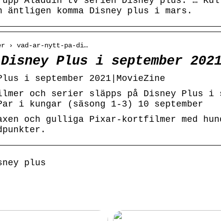
 upp Aladdin tv serien Disney plus. … Kul
n äntligen komma Disney plus i mars.
er › vad-ar-nytt-pa-di…
 Disney Plus i september 202
Plus i september 2021|MovieZine
ilmer och serier släpps på Disney Plus i 
Par i kungar (säsong 1-3) 10 september
axen och gulliga Pixar-kortfilmer med hun
dpunkter.
sney plus