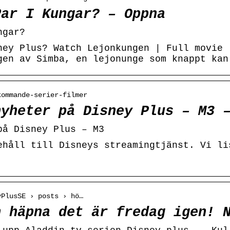
Par I Kungar? – Oppna
ngar?
ney Plus? Watch Lejonkungen | Full movie 
gen av Simba, en lejonunge som knappt kan
kommande-serier-filmer
nyheter på Disney Plus – M3 
på Disney Plus – M3
ehåll till Disneys streamingtjänst. Vi li
yPlusSE › posts › hö…
h häpna det är fredag igen! 