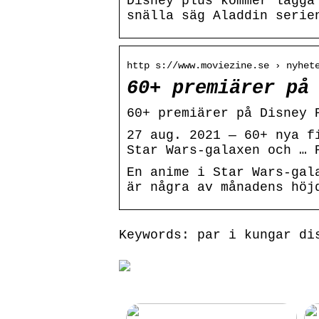
Disney plus kommer lägga
snälla säg Aladdin serie
http s://www.moviezine.se › nyhet
60+ premiärer på
60+ premiärer på Disney 
27 aug. 2021 — 60+ nya f
Star Wars-galaxen och … 
En anime i Star Wars-gal
är några av månadens höj
Keywords: par i kungar di