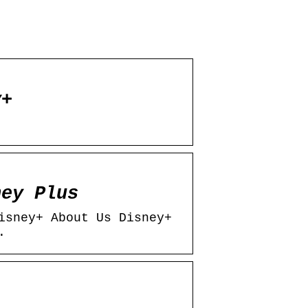
y+
ney Plus
isney+ About Us Disney+
.