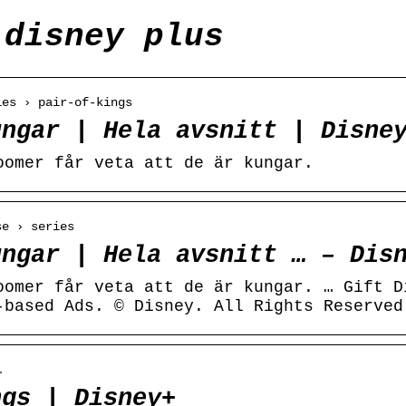
 disney plus
ies › pair-of-kings
ungar | Hela avsnitt | Disne
oomer får veta att de är kungar.
se › series
ungar | Hela avsnitt … – Dis
oomer får veta att de är kungar. … Gift D
-based Ads. © Disney. All Rights Reserved
…
ngs | Disney+